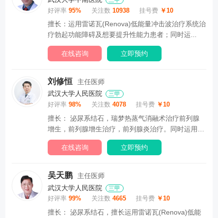
三甲
好评率
95%
关注数
10938
挂号费
￥10
擅长：运用雷诺瓦(Renova)低能量冲击波治疗系统治
疗勃起功能障碍及想要提升性能力患者；同时运...
在线咨询
立即预约
刘修恒
主任医师
武汉大学人民医院
三甲
好评率
98%
关注数
4078
挂号费
￥10
擅长： 泌尿系结石，瑞梦热蒸气消融术治疗前列腺
增生，前列腺增生治疗，前列腺炎治疗。同时运用雷
诺瓦...
在线咨询
立即预约
吴天鹏
主任医师
武汉大学人民医院
三甲
好评率
99%
关注数
4665
挂号费
￥10
擅长： 泌尿系结石，擅长运用雷诺瓦(Renova)低能