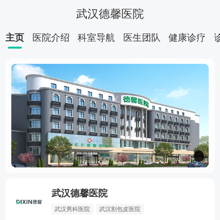
武汉德馨医院
主页
医院介绍
科室导航
医生团队
健康诊疗
武汉德馨医院
性功能障碍
前列腺
早泄
结石科
武汉男科医院
武汉割包皮医院
田斌群医生挂号费
王松山医生擅长疾病
刘修恒医生挂号费用多少钱
朱凯医生个人简历