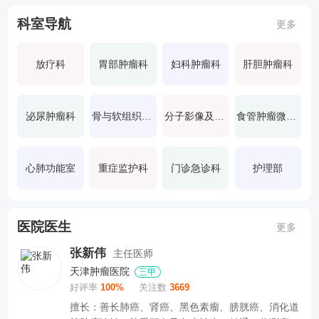
科室导航
更多
放疗科
胃部肿瘤科
妇科肿瘤科
肝胆肿瘤科
泌尿肿瘤科
骨与软组织肿瘤科
分子影像及核医学诊疗科
食管肿瘤微创外科
心肺功能室
重症监护科
门诊急诊科
护理部
医院医生
更多
张新伟
主任医师
天津肿瘤医院
三甲
好评率
100%
关注数
3669
擅长：善长肺癌、肾癌、黑色素瘤、膀胱癌、消化道