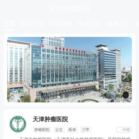
天津肿瘤医院
主页
医院介绍
科室导航
医生团队
健康诊疗
天津肿瘤医院
肿瘤内科
乳腺肿瘤科
甲状腺颈部肿瘤科
骨与软组织肿瘤科
肿瘤医院
公立
医保
三甲
纠错
胰腺肿瘤科
肿瘤预防医学中心
食管肿瘤微创外科
食管肿瘤科