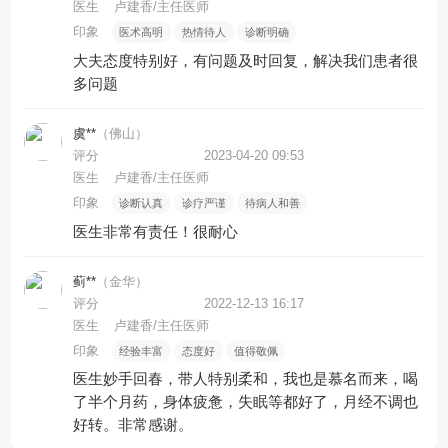
医生
卢建香/主任医师
印象
医术高明
热情待人
诊断明确
大夫态度特别好，有问题及时回复，解决我们患者很
多问题
虞**
（佛山）
评分
2023-04-20 09:53
医生
卢建香/主任医师
印象
诊断认真
诊疗严谨
待病人和善
医生非常有责任！很耐心
蓟**
（金华）
评分
2022-12-13 16:17
医生
卢建香/主任医师
印象
经验丰富
态度好
值得敬佩
医生妙手回春，带人特别柔和，我也是慕名而来，喝
了半个月药，身体疲惫，失眠等都好了，月经不调也
好转。非常感谢。