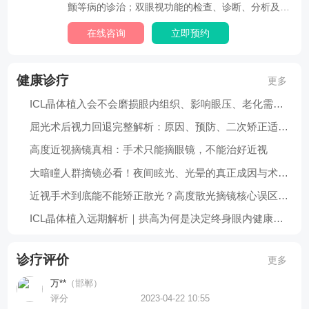
颤等病的诊治；双眼视功能的检查、诊断、分析及处
理；...
在线咨询
立即预约
健康诊疗
更多
ICL晶体植入会不会磨损眼内组织、影响眼压、老化需要更换？大众三大核心疑虑解答
屈光术后视力回退完整解析：原因、预防、二次矫正适应症
高度近视摘镜真相：手术只能摘眼镜，不能治好近视
大暗瞳人群摘镜必看！夜间眩光、光晕的真正成因与术前规避方案
近视手术到底能不能矫正散光？高度散光摘镜核心误区与矫正原理
ICL晶体植入远期解析｜拱高为何是决定终身眼内健康的核心指标
诊疗评价
更多
万**
（邯郸）
评分
2023-04-22 10:55