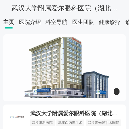
武汉大学附属爱尔眼科医院（湖北总院）
主页
医院介绍
科室导航
医生团队
健康诊疗
武汉大学附属爱尔眼科医院（湖北总院）
眼底病
近视手术
眼科
邢怡桥医生挂号
武汉眼科医院
武汉白内障手术
武汉青光眼手术医院
杨燕宁医生水平好不好
姜发纲医生个人简历
张青松武汉爱尔眼科
武汉爱尔眼科医院