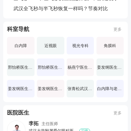
武汉全飞秒与半飞秒恢复一样吗？节奏对比
科室导航
更多
白内障
近视眼
视光专科
角膜科
邢怡桥医生出诊时间
邢怡桥医生挂号
杨燕宁医生治疗效果怎么样
姜发纲医生挂号
姜发纲医生擅长疾病
姜发纲医生患者咨询
张青松武汉爱尔眼科
白内障与老视专科
医院医生
更多
李拓
主任医师
武汉大学附属爱尔眼科医...