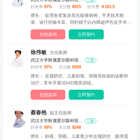
三级
好评率
97%
关注数
8915
挂号费
￥101.5
擅长： 处理各类复杂屈光疑难病例，手术技术精
湛、诊疗经验丰富。同时精于白内障超声乳化手术、
玻璃体...
在线咨询
立即预约
徐伟敏
主任医师
武汉大学附属爱尔眼科医...
三级
好评率
97%
关注数
6559
擅长： 近视防控、儿童斜视、弱视等疾病的诊断和
治疗，常年开展3D/4D视觉训练。
在线咨询
立即预约
蔡春艳
副主任医师
武汉大学附属爱尔眼科医...
三级
好评率
99%
关注数
8248
擅长： 斜视、弱视、儿童青少年近视防控、眼球震